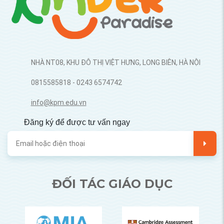
NHÀ NT08, KHU ĐÔ THỊ VIỆT HƯNG, LONG BIÊN, HÀ NỘI
0815585818 - 0243 6574742
info@kpm.edu.vn
Đăng ký để được tư vấn ngay
ĐỐI TÁC GIÁO DỤC