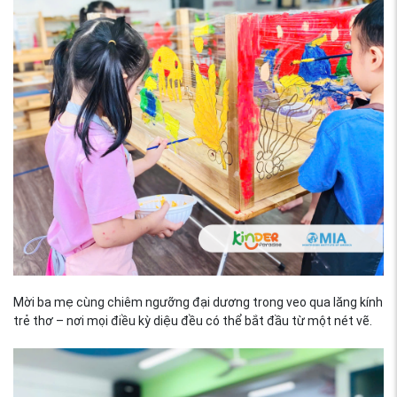
Mời ba mẹ cùng chiêm ngưỡng đại dương trong veo qua lăng kính
trẻ thơ – nơi mọi điều kỳ diệu đều có thể bắt đầu từ một nét vẽ.