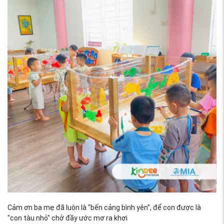
Cảm ơn ba mẹ đã luôn là "bến cảng bình yên", để con được là
"con tàu nhỏ" chở đầy ước mơ ra khơi