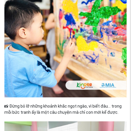
📸 Đừng bỏ lỡ những khoảnh khắc ngọt ngào, vì biết đâu... trong
mỗi bức tranh ấy là một câu chuyện mà chỉ con mới kể được.